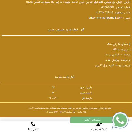
آدرس : تهران، تهرانپارس، فلکه اول، خیابان امیری طائمه، نرسیده به چهار راه رشید (ساختمان هایدا)
شماره تماس : 71053199-021
واتس آپ ایران: 989902936615+
ایمیل : allconference.i@gmail.com
لینک های دسترسی سریع
راهنمای نگارش مقاله
داوری زود هنگام
درخواست گواهی موقت
درخواست ویرایش مقاله
ویرایش نویسندگان در پنل کاربری
آمار بازدید سایت
بازدید امروز
37
بازدید دیروز
24
بازدید کل
329,870
تمام حقوق مادی و معنوی برای چهارمین کنفرانس بین المللی مطالعات هنر، فرهنگ و رسانه محفوظ است. © ۱۴۰۵
طراح سایت :
آسان همایش
© ۱۴۰۵ - 1392 نسخه 9.11
ثبت نام در سایت
تماس با ما